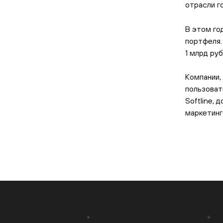
отрасли г
В этом год
портфеля.
1 млрд руб
Компании,
пользоват
Softline, 
маркетинг