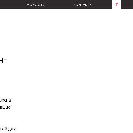
НОВОСТИ
КОНТАКТЫ
н-
ng, в
авшие
той для