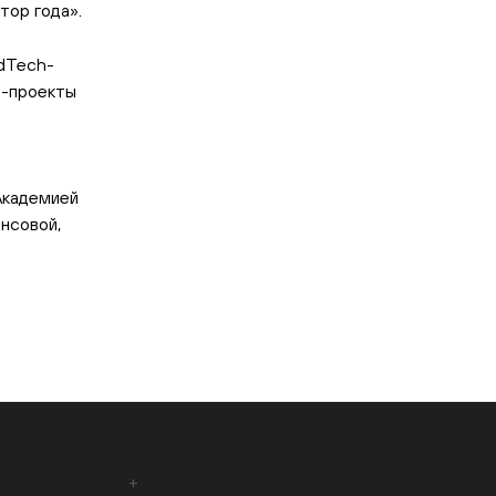
тор года».
EdTech-
h-проекты
 Академией
ансовой,