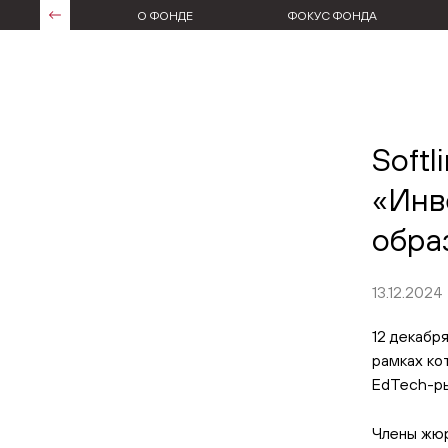
О ФОНДЕ
ФОКУС ФОНДА
Softl
«Инв
обра
13.12.2024
12 декабр
рамках ко
EdTech-ры
Члены жюр