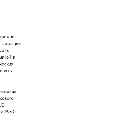
дорожно-
, фиксации
, это
и IoT и
ческих
овать
нижении
хового
UBI
с 15,62