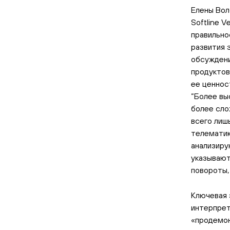
Елены Вол
Softline V
правильно
развития 
обсуждени
продуктов
ее ценнос
“Более вы
более сло
всего лиш
телематик
анализиру
указывают
повороты,
Ключевая 
интерпрет
«продемо