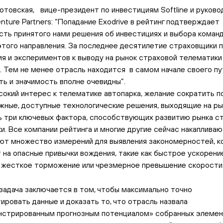
отовская, вице-президент по инвестициям Softline и руково
enture Partners: “Попадание Exodrive в рейтинг подтверждает
сть принятого нами решения об инвестициях и выбора коман
этого направления. За последнее десятилетие страховщики 
я и экспериментов к выводу на рынок страховой телематики
. Тем не менее отрасль находится в самом начале своего пу
ть и значимость вполне очевидны”.
сокий интерес к телематике автопарка, желание сократить п
жные, доступные технологические решения, выходящие на ры
ь три ключевых фактора, способствующих развитию рынка с
и. Все компании рейтинга и многие другие сейчас накапливаю
ют множество измерений для выявления закономерностей, 
 на опасные привычки вождения, такие как быстрое ускорени
 жесткое торможение или чрезмерное превышение скорости
задача заключается в том, чтобы максимально точно
ировать данные и доказать то, что отрасль назвала
нстрированным прогнозным потенциалом» собранных элеме