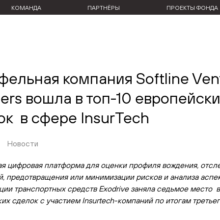
КОМАНДА
ПАРТНЁРЫ
ПРОЕКТЫ ФОНДА
фельная компания Softline Ven
ners вошла в топ-10 европейск
ок в сфере InsurTech
Новости
я цифровая платформа для оценки профиля вождения, отсл
, предотвращения или минимизации рисков и анализа аспе
ции транспортных средств Exodrive заняла седьмое место в
их сделок с участием Insurtech-компаний по итогам третье