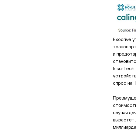
Exodrive 
транспорт
и предотв
становитс
InsurTech
устройств
спрос на 
Преимущес
стоимости
случая дл
вырастет 
миллиарда