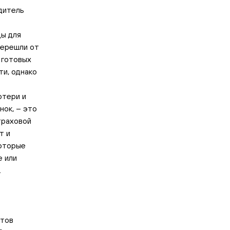
дитель
ды для
перешли от
 готовых
ти, однако
отери и
нок, – это
траховой
т и
которые
е или
.
нтов