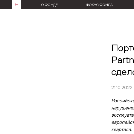
О ФОНДЕ
ФОКУС ФОНДА
Порт
Part
сдел
21.10.2022
Российска
нарушений
эксплуата
европейск
квартала.