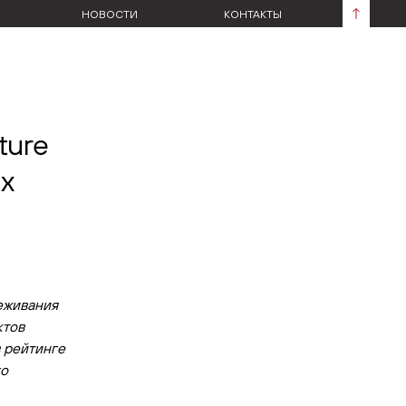
НОВОСТИ
КОНТАКТЫ
ture
их
еживания
ктов
 рейтинге
го