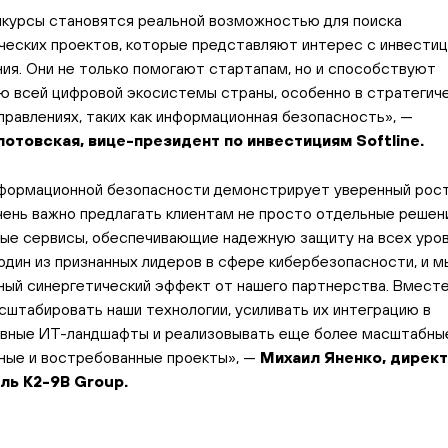
нкурсы становятся реальной возможностью для поиска
ческих проектов, которые представляют интерес с инвести
ния. Они не только помогают стартапам, но и способствуют
ю всей цифровой экосистемы страны, особенно в стратегич
правлениях, таких как информационная безопасность», —
лотовская, вице-президент по инвестициям
Softline
.
формационной безопасности демонстрирует уверенный рост
чень важно предлагать клиентам не просто отдельные решени
ые сервисы, обеспечивающие надежную защиту на всех уров
– один из признанных лидеров в сфере кибербезопасности, и 
ный синергетический эффект от нашего партнерства. Вмест
штабировать наши технологии, усиливать их интеграцию в
вные ИТ-ландшафты и реализовывать еще более масштабны
ные и востребованные проекты», —
Михаил Яненко, директ
ель
K
2-9B
Group
.