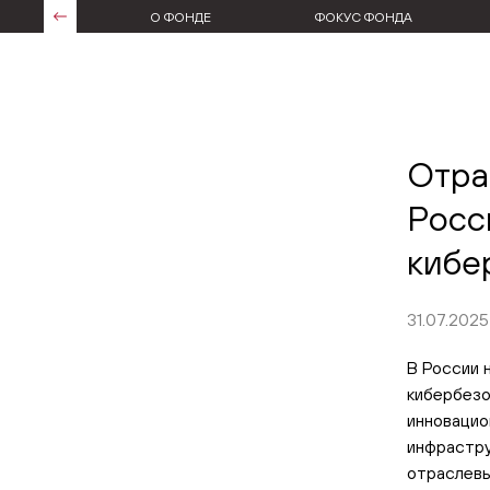
О ФОНДЕ
ФОКУС ФОНДА
Отра
Росс
кибе
31.07.2025
В России 
кибербезо
инновацио
инфрастру
отраслевы