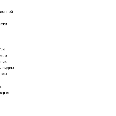
ционной
ески
, и
я, а
нях.
мы видим
е мы
е,
ор и