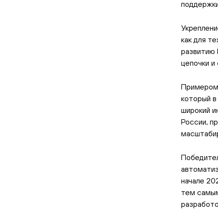
поддержки
Укреплени
как для те
развитию 
цепочки и
Примером 
который в
широкий и
России, п
масштабир
Победите
автоматиз
начале 20
тем самым
разработо