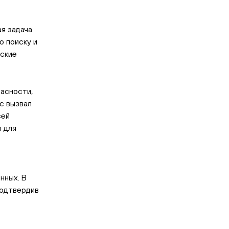
я задача
о поиску и
ские
асности,
рс вызвал
сей
л для
нных. В
подтвердив