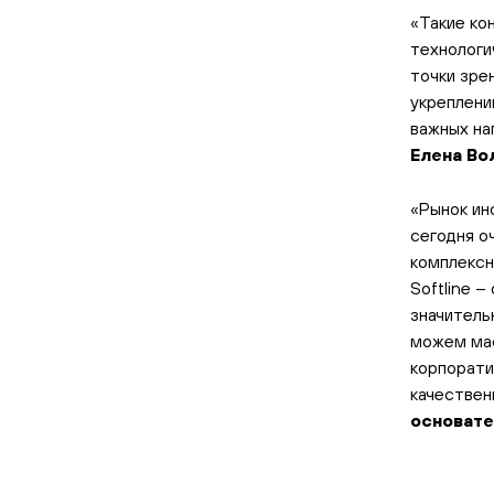
«Такие ко
технологи
точки зре
укреплени
важных на
Елена Во
«Рынок ин
сегодня о
комплексн
Softline 
значитель
можем мас
корпорати
качествен
основат