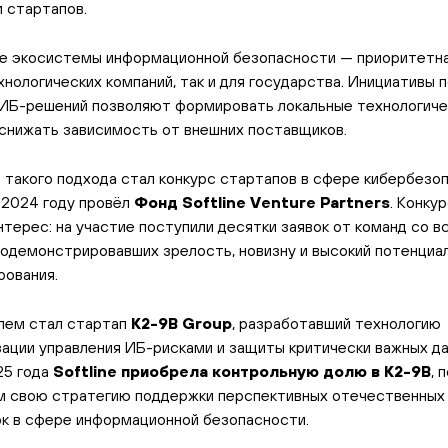
 стартапов.
е экосистемы информационной безопасности — приоритетна
хнологических компаний, так и для государства. Инициативы п
ИБ-решений позволяют формировать локальные технологиче
 снижать зависимость от внешних поставщиков.
такого подхода стал конкурс стартапов в сфере кибербезоп
 2024 году провёл
Фонд
Softline
Venture
Partners
. Конку
нтерес: на участие поступили десятки заявок от команд со в
родемонстрировавших зрелость, новизну и высокий потенциа
ования.
лем стал стартап
K
2-9B
Group
, разработавший технологию
ации управления ИБ-рисками и защиты критически важных да
25 года
Softline
приобрела контрольную долю в K
2-9B
, 
 свою стратегию поддержки перспективных отечественных
к в сфере информационной безопасности.